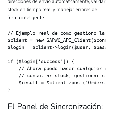
direcciones de envío automáticamente, validar
stock en tiempo real, y manejar errores de
forma inteligente.
// Ejemplo real de como gestiono la co
$client = new SAPWC_API_Client($connec
$login = $client->login($user, $passwo
if ($login['success']) {

    // Ahora puedo hacer cualquier ope
    // consultar stock, gestionar clie
    $result = $client->post('Orders', 
}
El Panel de Sincronización: