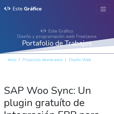
Este
Gráfico
Este Gráfico.
Diseño y programación web Freelance.
Portafolio de Trabajos
Inicio
Proyectos destacados
Diseño Web
SAP Woo Sync: Un
plugin gratuíto de