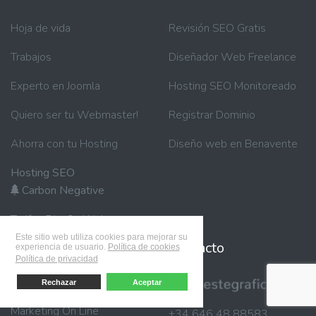
Hoja de vida
Revisión SEO Gratis
Trabajos
Diseñador Web Freelance
Experto en Joomla
Hosting SEO Monitoreado
Quiero ser tu Webmaster!
Registrar Dominio
Ahorra con tu Hosting
Diseño web en Benavente
Hosting SEO
Carbon Negative
Tarifas Diseño Web
Este sitio web utiliza cookies para mejorar su
Blog
Contacto
experiencia de usuario.
Política de cookies
Política de privacidad
Proyectos
Rechazar
Aceptar
Marketing On Line
+34 646 48 88583