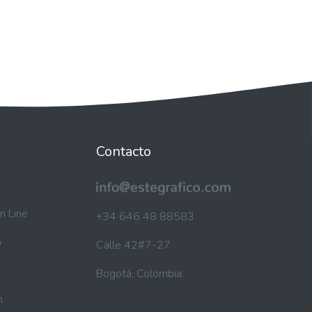
Contacto
n Line
+34 646 48 88583
b
Calle 42#7-27
Bogotá, Colombia.
n