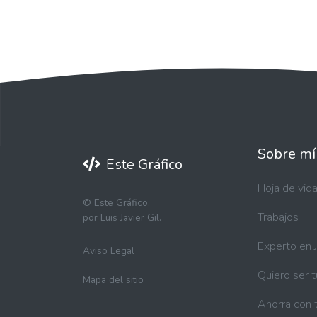
Sobre mí
Este
Gráfico
Hoja de vid
©
Este Gráfico,
Trabajos
por Luis Javier Gil.
Experto en 
Aviso Legal
Quiero ser 
Mapa del sitio
Ahorra con 