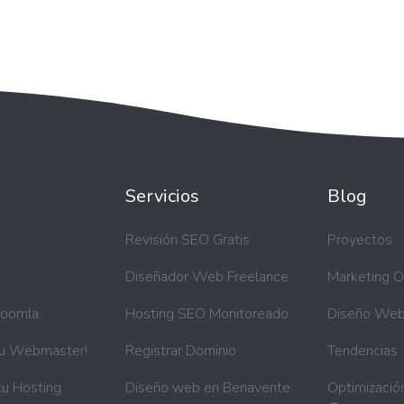
Servicios
Blog
a
Revisión SEO Gratis
Proyectos
Diseñador Web Freelance
Marketing O
Joomla
Hosting SEO Monitoreado
Diseño We
tu Webmaster!
Registrar Dominio
Tendencias
tu Hosting
Diseño web en Benavente
Optimizació