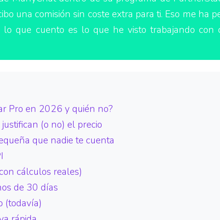
cibo una comisión sin coste extra para ti. Eso me ha p
 lo que cuento es lo que he visto trabajando con c
gar Pro en 2026 y quién no?
stifican (o no) el precio
pequeña que nadie te cuenta
I
con cálculos reales)
os de 30 días
 (todavía)
va rápida