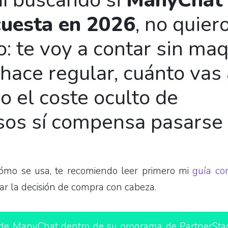
uí buscando si
ManyChat
cuesta en 2026
, no quier
: te voy a contar sin maq
 hace regular, cuánto vas
o el coste oculto de
os sí compensa pasarse
cómo se usa, te recomiendo leer primero mi
guía co
ar la decisión de compra con cabeza.
l de ManyChat dentro de su programa de PartnerStack