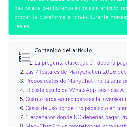
das de alta con los enlaces de este artículo, re
probar la plataforma a fondo durante meses;
reales.
Contenido del artículo
La pregunta clave: ¿quién debería pa
Las 7 features de ManyChat en 2026 que ju
Precios reales de ManyChat Pro: la letra 
El coste oculto de WhatsApp Business AP
Cuánto tarda en recuperarse la inversión (
Casos de uso donde Pro paga solo en men
3 escenarios donde NO deberías pagar Pro
ManyChat Pro vs competidores: comparati