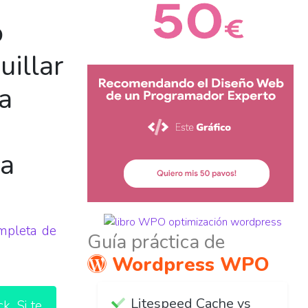
o
uillar
 a
 a
mpleta de
Guía práctica de
Wordpress WPO
Litespeed Cache vs
. Si te