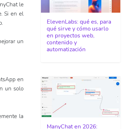
anyChat le
. Si en el
ElevenLabs: qué es, para
o.
qué sirve y cómo usarlo
en proyectos web,
mejorar un
contenido y
automatización
atsApp en
en un solo
emente la
ManyChat en 2026: