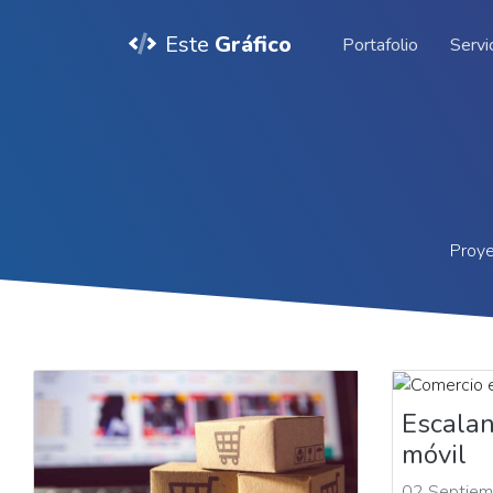
Este
Gráfico
Portafolio
Servi
Proye
Escala
móvil
02 Septiem