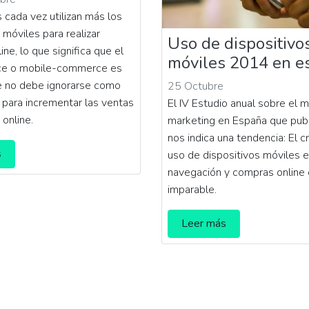
 cada vez utilizan más los
 móviles para realizar
Uso de dispositivo
ne, lo que significa que el
móviles 2014 en e
e o mobile-commerce es
e no debe ignorarse como
25 Octubre
 para incrementar las ventas
El IV Estudio anual sobre el m
 online.
marketing en España que publ
nos indica una tendencia: El c
s
uso de dispositivos móviles 
navegación y compras online
imparable.
Leer más