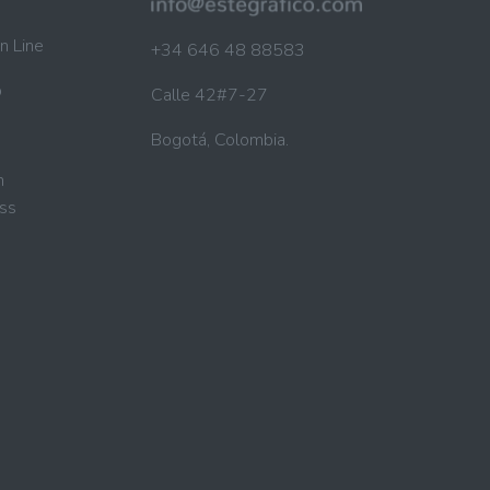
n Line
+34 646 48 88583
b
Calle 42#7-27
Bogotá, Colombia.
n
ss