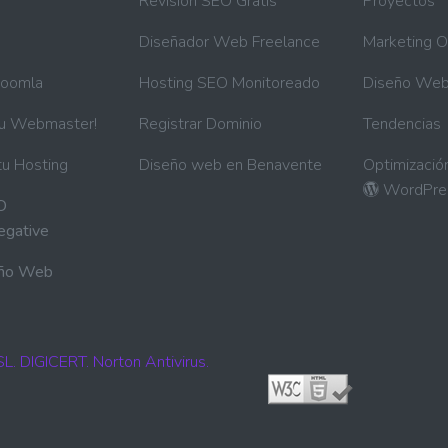
a
Revisión SEO Gratis
Proyectos
Diseñador Web Freelance
Marketing O
Joomla
Hosting SEO Monitoreado
Diseño We
tu Webmaster!
Registrar Dominio
Tendencias
tu Hosting
Diseño web en Benavente
Optimizació
WordPre
O
egative
eño Web